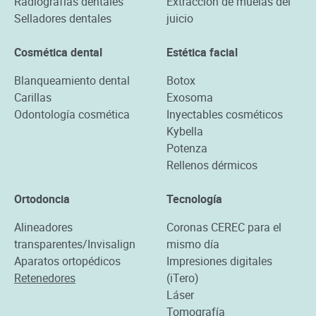
Radiografías dentales
Extracción de muelas del
Selladores dentales
juicio
Cosmética dental
Estética facial
Blanqueamiento dental
Botox
Carillas
Exosoma
Odontología cosmética
Inyectables cosméticos
Kybella
Potenza
Rellenos dérmicos
Ortodoncia
Tecnología
Alineadores
Coronas CEREC para el
transparentes/Invisalign
mismo día
Aparatos ortopédicos
Impresiones digitales
Retenedores
(iTero)
Láser
Tomografía