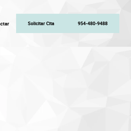
ctar
Solicitar Cita
954-480-9488