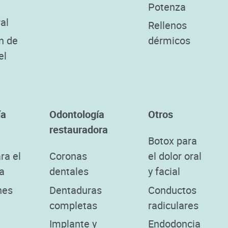
Potenza
al
Rellenos
n de
dérmicos
el
ía
Odontología
Otros
restauradora
Botox para
ra el
Coronas
el dolor oral
a
dentales
y facial
nes
Dentaduras
Conductos
completas
radiculares
Implante y
Endodoncia