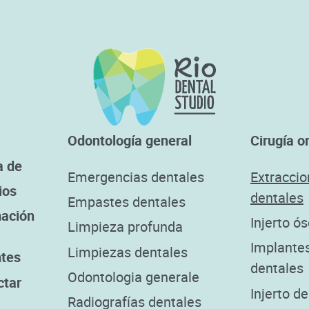
Odontología general
Cirugía or
a de
Emergencias dentales
Extracci
ios
dentales
Empastes dentales
mación
Injerto ó
Limpieza profunda
Implante
Limpiezas dentales
ntes
dentales
Odontologia generale
ctar
Injerto de
Radiografías dentales