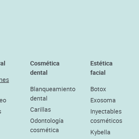
al
Cosmética
Estética
dental
facial
ones
Blanqueamiento
Botox
dental
seo
Exosoma
Carillas
s
Inyectables
Odontología
cosméticos
cosmética
Kybella