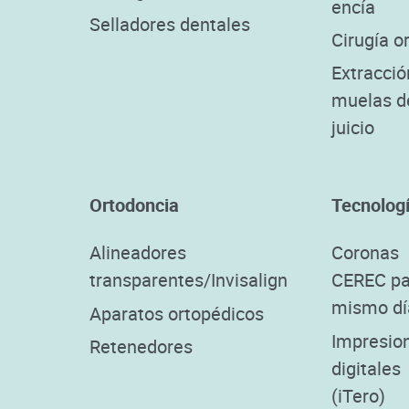
encía
Selladores dentales
Cirugía or
Extracció
muelas d
juicio
Ortodoncia
Tecnolog
Alineadores
Coronas
transparentes/Invisalign
CEREC pa
mismo dí
Aparatos ortopédicos
Impresio
Retenedores
digitales
(iTero)