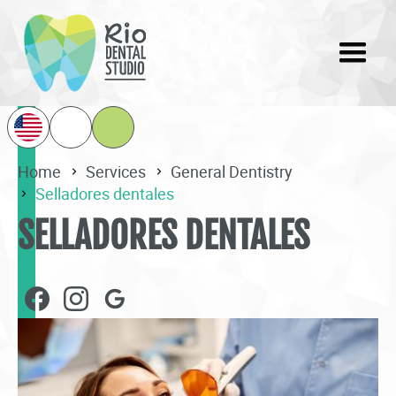
Home
Services
General Dentistry
Selladores dentales
SELLADORES DENTALES