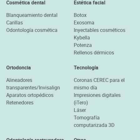
Cosmética dental
Estética facial
Blanqueamiento dental
Botox
Carillas
Exosoma
Odontología cosmética
Inyectables cosméticos
Kybella
Potenza
Rellenos dérmicos
Ortodoncia
Tecnología
Alineadores
Coronas CEREC para el
transparentes/Invisalign
mismo día
Aparatos ortopédicos
Impresiones digitales
Retenedores
(iTero)
Láser
Tomografía
computarizada 3D
Odontología restauradora
Otros