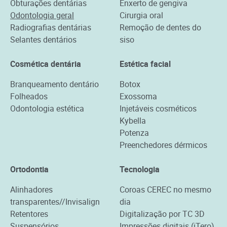
Obturações dentárias
Enxerto de gengiva
Odontologia geral
Cirurgia oral
Radiografias dentárias
Remoção de dentes do
Selantes dentários
siso
Cosmética dentária
Estética facial
Branqueamento dentário
Botox
Folheados
Exossoma
Odontologia estética
Injetáveis cosméticos
Kybella
Potenza
Preenchedores dérmicos
Ortodontia
Tecnologia
Alinhadores
Coroas CEREC no mesmo
transparentes//Invisalign
dia
Retentores
Digitalização por TC 3D
Suspensórios
Impressões digitais (iTero)