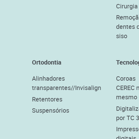
Cirurgia
Remoçã
dentes 
siso
Ortodontia
Tecnolo
Alinhadores
Coroas
transparentes//Invisalign
CEREC 
mesmo 
Retentores
Digitali
Suspensórios
por TC 
Impress
digitais