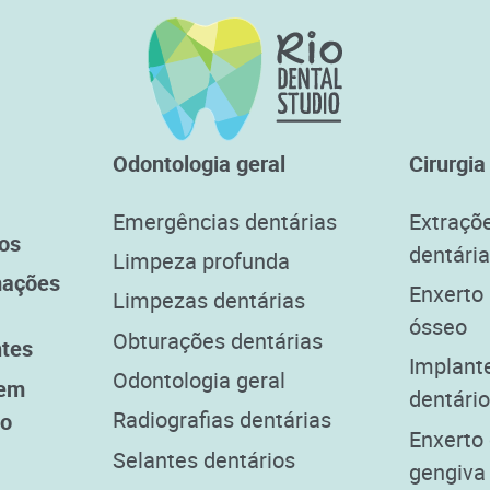
Odontologia geral
Cirurgia
Emergências dentárias
Extraçõ
os
dentári
Limpeza profunda
mações
Enxerto
Limpezas dentárias
ósseo
Obturações dentárias
ntes
Implant
Odontologia geral
 em
dentári
Radiografias dentárias
to
Enxerto
Selantes dentários
gengiva