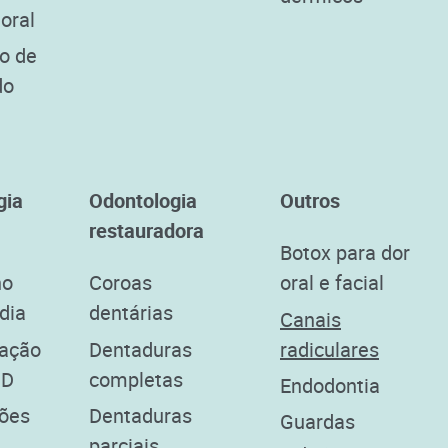
 oral
o de
do
gia
Odontologia
Outros
restauradora
Botox para dor
no
Coroas
oral e facial
dia
dentárias
Canais
zação
Dentaduras
radiculares
3D
completas
Endodontia
ões
Dentaduras
Guardas
parciais