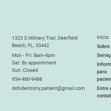
Início
1323 S Military Trail, Deerfield
Beach, FL, 33442
Sobre
Mon - Fri: 8am-4pm
Serviç
Sat: By appointment
Infor
Sun: Closed
para
954-480-9488
pacie
dohidentistry.patient@gmail.com
Entre
conta