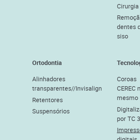
Cirurgia
Remoçã
dentes 
siso
Ortodontia
Tecnolo
Alinhadores
Coroas
transparentes//Invisalign
CEREC 
mesmo 
Retentores
Digitali
Suspensórios
por TC 
Impress
digitais