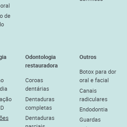
 oral
o de
do
gia
Odontologia
Outros
restauradora
Botox para dor
no
Coroas
oral e facial
dia
dentárias
Canais
zação
Dentaduras
radiculares
3D
completas
Endodontia
ões
Dentaduras
Guardas
parciais