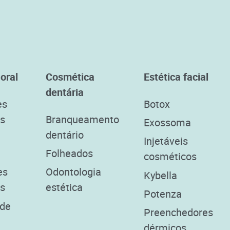
 oral
Cosmética
Estética facial
dentária
es
Botox
as
Branqueamento
Exossoma
dentário
Injetáveis
Folheados
cosméticos
es
Odontologia
Kybella
os
estética
Potenza
 de
Preenchedores
dérmicos