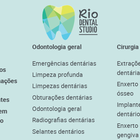
Odontologia geral
Cirurgia
Emergências dentárias
Extraçõ
os
dentári
Limpeza profunda
mações
Enxerto
Limpezas dentárias
ósseo
Obturações dentárias
ntes
Implant
Odontologia geral
 em
dentári
Radiografias dentárias
to
Enxerto
Selantes dentários
gengiva